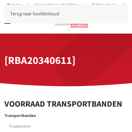
Over ons
|
Voorraad transportmiddelen
|
Elektromotoren
Terug naar hoofdinhoud
[RBA20340611]
VOORRAAD TRANSPORTBANDEN
Transportbanden
Trogbanden