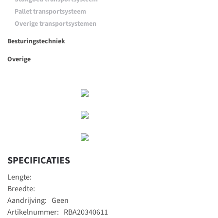
Pallet transportsysteem
Overige transportsystemen
Besturingstechniek
Overige
BEKIJK
MEER
BEKIJK
MEER
BEKIJK
MEER
SPECIFICATIES
Lengte:
Breedte:
Aandrijving:
Geen
Artikelnummer:
RBA20340611