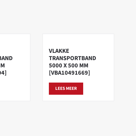
VLAKKE
BAND
TRANSPORTBAND
MM
5000 X 500 MM
04]
[VBA10491669]
LEES MEER