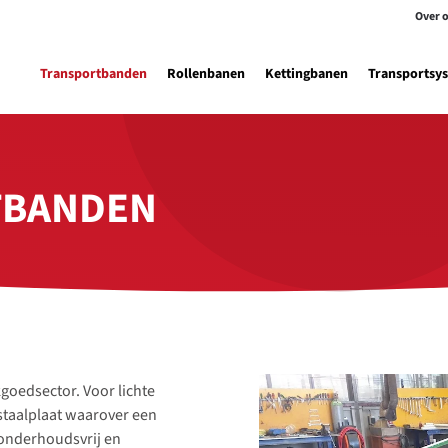
Over 
Transportbanden
Rollenbanen
Kettingbanen
Transportsy
­BANDEN
goedsector. Voor lichte
staalplaat waarover een
 onderhoudsvrij en