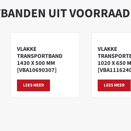
­BANDEN UIT VOORRAAD
VLAKKE
VLAKKE
TRANSPORTBAND
TRANSPORT
1430 X 500 MM
1020 X 650 
[VBA10690307]
[VBA111624
LEES MEER
LEES MEER