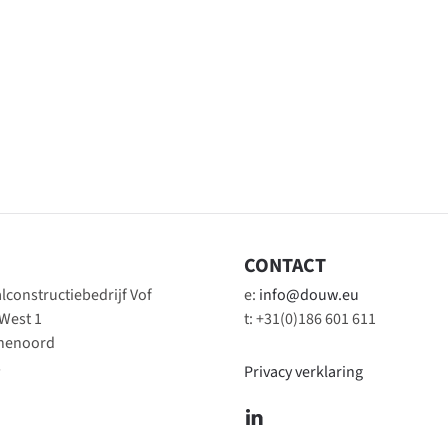
CONTACT
constructiebedrijf Vof
e:
info@douw.eu
 West 1
t: +31(0)186 601 611
inenoord
s
Privacy verklaring