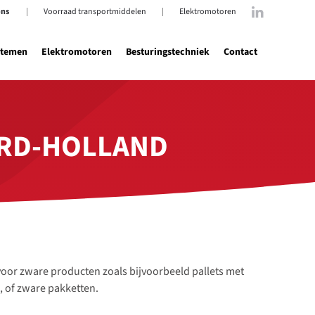
ons
|
Voorraad transportmiddelen
|
Elektromotoren
stemen
Elektromotoren
Besturingstechniek
Contact
ORD-HOLLAND
 voor zware producten zoals bijvoorbeeld pallets met
, of zware pakketten.