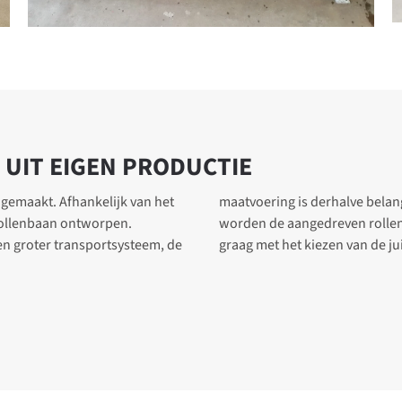
UIT EIGEN PRODUCTIE
gemaakt. Afhankelijk van het
 gedetailleerde CAD tekening
rollenbaan ontworpen.
uceerd. Wij adviseren u
n groter transportsysteem, de
graag met het kiezen van de j