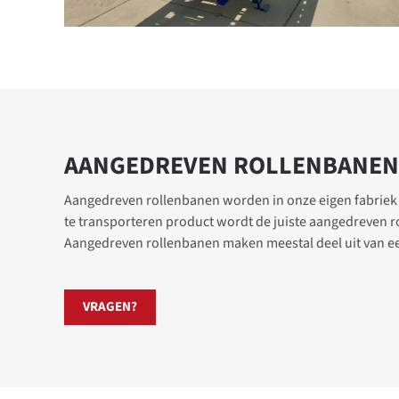
AANGEDREVEN ROLLENBANEN 
Aangedreven rollenbanen worden in onze eigen fabriek 
maatvoering is derhalve belangrijk, uitgaande van een
te transporteren product wordt de juiste aangedreven 
worden de aangedreven rollenbanen volledig op maat geprod
Aangedreven rollenbanen maken meestal deel uit van ee
VRAGEN?