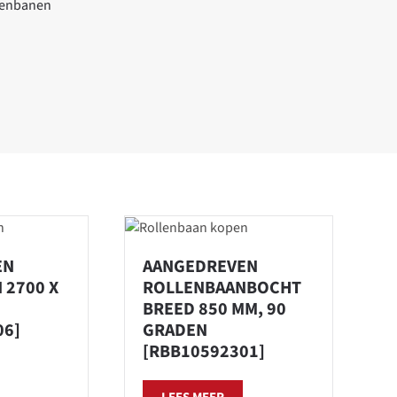
lenbanen
EN
AANGEDREVEN
 2700 X
ROLLENBAANBOCHT
BREED 850 MM, 90
06]
GRADEN
[RBB10592301]