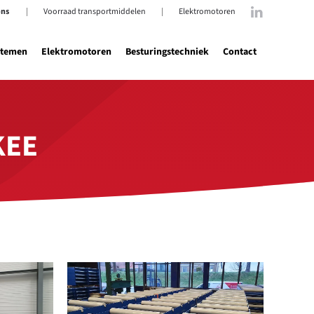
ons
|
Voorraad transportmiddelen
|
Elektromotoren
stemen
Elektromotoren
Besturingstechniek
Contact
KEE