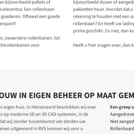
n bijvoorbeeld pallets of
bijvoorbeeld dozen of aangedr
butiecentra. Een rollenbaan
pakketten hout. Voordat dat u
an goederen. Oftewel een goede
rekening te houden met een aa
ransport!
rollenbaan? En heeft uw ladin
prima geschikt. Zo niet, dan k
en, zwaardere rollenbanen, tot
chtrollenbanen voor
Heeft u hier vragen over, dan
OUW IN EIGEN BEHEER OP MAAT GE
in eigen huis. In Heinenoord beschikken wij over
Een greep u
ats op moderne 2D en 3D CAD systemen, in de
Aangedreve
odat wij zonder tussenkomst van derden uw
Niet aange
anen uitgevoerd in RVS kunnen wij voor u
Rollenbaan