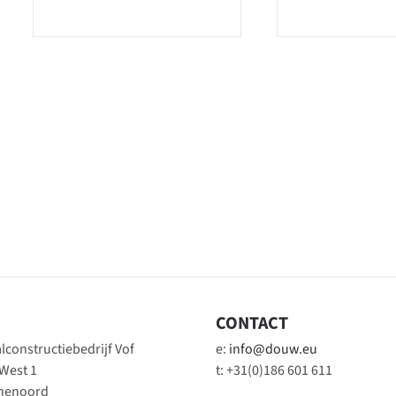
CONTACT
constructiebedrijf Vof
e:
info@douw.eu
 West 1
t: +31(0)186 601 611
inenoord