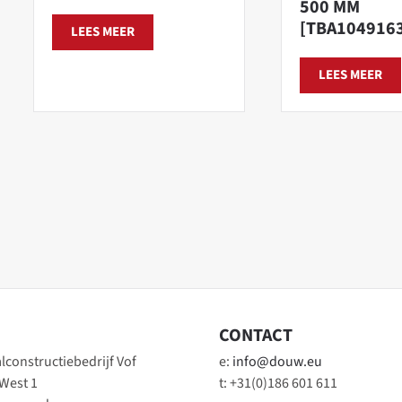
500 MM
[TBA104916
LEES MEER
LEES MEER
CONTACT
constructiebedrijf Vof
e:
info@douw.eu
 West 1
t: +31(0)186 601 611