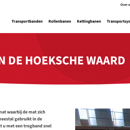
Over 
Transportbanden
Rollenbanen
Kettingbanen
Transportsy
N DE HOEKSCHE WAARD
at waarbij de mat zich
eestal gebruikt in de
t u met een trogband snel