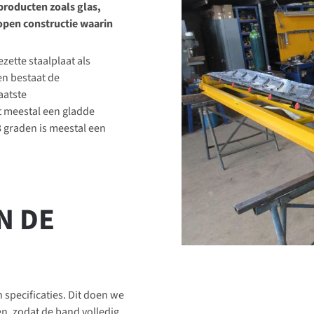
roducten zoals glas,
 open constructie waarin
zette staalplaat als
n bestaat de
aatste
t meestal een gladde
 graden is meestal een
N DE
specificaties. Dit doen we
, zodat de band volledig