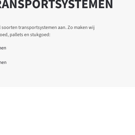
RANSPORT­SYSTEMEN
l soorten transportsystemen aan. Zo maken wij
ed, pallets en stukgoed:
men
men