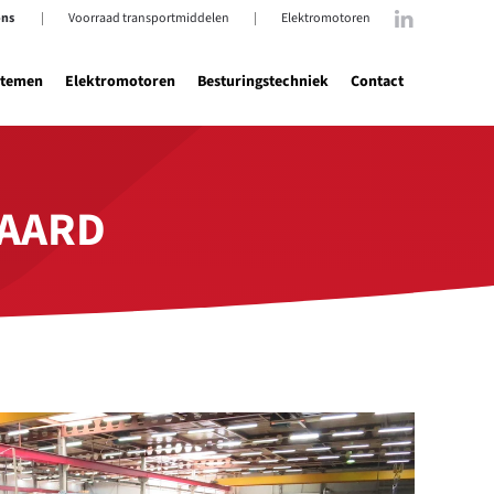
ons
|
Voorraad transportmiddelen
|
Elektromotoren
stemen
Elektromotoren
Besturingstechniek
Contact
WAARD