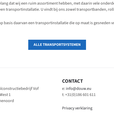
elang dat wij een ruim assortiment hebben, met daarin vele onderd
en transportinstallatie. U vindt bij ons zowel transportbanden, ro
p basis daarvan een transportinstallatie die op maat is gesneden v
ALLE TRANSPORTSYSTEMEN
CONTACT
constructiebedrijf Vof
e:
info@douw.eu
 West 1
t: +31(0)186 601 611
inenoord
s
Privacy verklaring