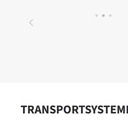
Pallet transpor
Stukgoed t
Bulkgoe
STUKGOED TRANSPORTSY
TRANSPORT­SYSTEM