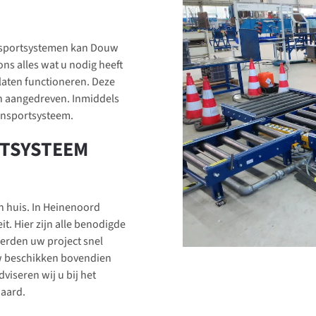
ansportsystemen kan Douw
ons alles wat u nodig heeft
laten functioneren. Deze
n aangedreven. Inmiddels
ansportsysteem.
TSYSTEEM
n huis. In Heinenoord
t. Hier zijn alle benodigde
erden uw project snel
w beschikken bovendien
viseren wij u bij het
waard.